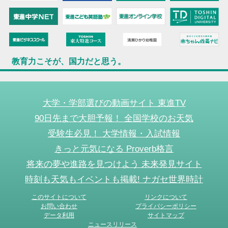
教育力こそが、国力だと思う。
大学・学部選びの動画サイト 東進TV
90日先まで大胆予報！ 全国学校のお天気
受験生必見！ 大学情報・入試情報
きっと元気になる Proverb格言
将来の夢や進路を見つけよう 未来発見サイト
時刻も天気もイベントも掲載! ナガセ世界時計
このサイトについて
リンクについて
お問い合わせ
プライバシーポリシー
データ利用
サイトマップ
ニュースリリース