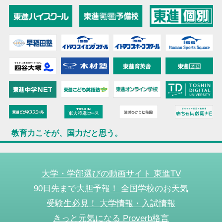
教育力こそが、国力だと思う。
大学・学部選びの動画サイト 東進TV
90日先まで大胆予報！ 全国学校のお天気
受験生必見！ 大学情報・入試情報
きっと元気になる Proverb格言