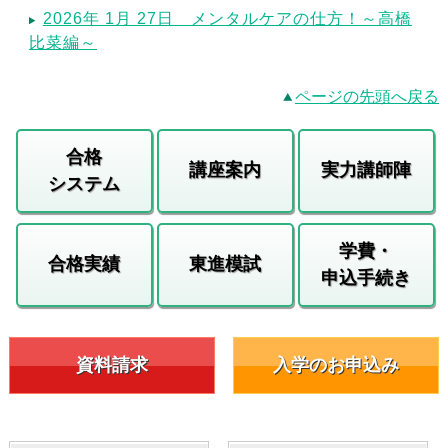
2026年 1月 27日 メンタルケアの仕方！～高橋
比菜編～
ページの先頭へ戻る
合格
講座案内
実力講師陣
システム
学費・
合格実績
東進模試
申込手続き
資料請求
入学のお申込み