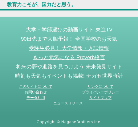
教育力こそが、国力だと思う。
大学・学部選びの動画サイト 東進TV
90日先まで大胆予報！ 全国学校のお天気
受験生必見！ 大学情報・入試情報
きっと元気になる Proverb格言
将来の夢や進路を見つけよう 未来発見サイト
時刻も天気もイベントも掲載! ナガセ世界時計
このサイトについて
リンクについて
お問い合わせ
プライバシーポリシー
データ利用
サイトマップ
ニュースリリース
Copyright © NagaseBrothers Inc.