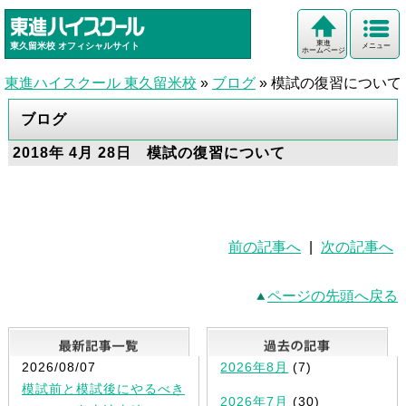
東進
東久留米校
オフィシャルサイト
メニュー
ホームページ
東進ハイスクール 東久留米校
»
ブログ
»
模試の復習について
ブログ
2018年 4月 28日 模試の復習について
＃東進＃東進ハイスクール＃東久留米#東進 #模試
#GW #勉強法
前の記事へ
|
次の記事へ
ページの先頭へ戻る
最新記事一覧
2026/08/07
2026年8月
(7)
模試前と模試後にやるべき
2026年7月
(30)