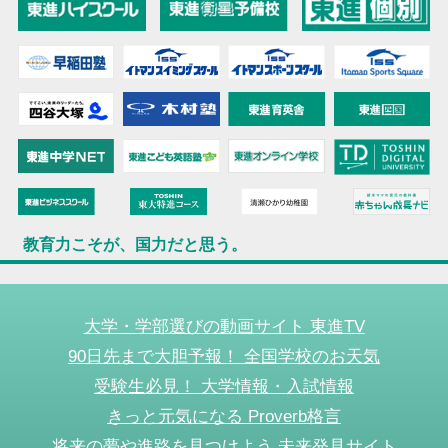
教育力こそが、国力だと思う。
大学・学部選びの動画サイト 東進TV
90日先まで大胆予報！ 全国学校のお天気
受験生必見！ 大学情報・入試情報
きっと元気になる Proverb格言
将来の夢や進路を見つけよう 未来発見サイト