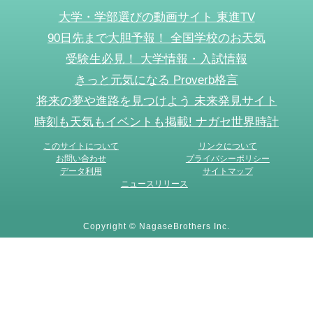
大学・学部選びの動画サイト 東進TV
90日先まで大胆予報！ 全国学校のお天気
受験生必見！ 大学情報・入試情報
きっと元気になる Proverb格言
将来の夢や進路を見つけよう 未来発見サイト
時刻も天気もイベントも掲載! ナガセ世界時計
このサイトについて
リンクについて
お問い合わせ
プライバシーポリシー
データ利用
サイトマップ
ニュースリリース
Copyright © NagaseBrothers Inc.