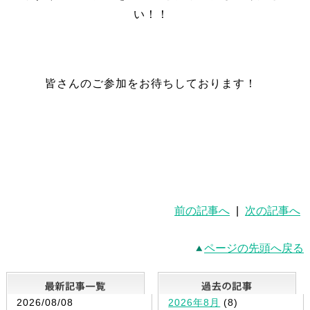
い！！
皆さんのご参加をお待ちしております！
＃東進 ＃東進ハイスクール ＃東進東久留米校 ＃東
進ハイスクール東久留米校 ＃東久留米 ＃塾 ＃予備
校 ＃公開授業 ＃英語 ＃苦手克服 ＃体験授業 ＃招
待講習
前の記事へ
|
次の記事へ
ページの先頭へ戻る
最新記事一覧
2026/08/08
2026年8月
(8)