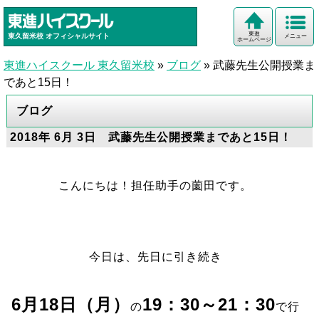
東進
東久留米校
オフィシャルサイト
メニュー
ホームページ
東進ハイスクール 東久留米校
»
ブログ
»
武藤先生公開授業ま
であと15日！
ブログ
2018年 6月 3日 武藤先生公開授業まであと15日！
こんにちは！担任助手の薗田です。
今日は、先日に引き続き
6月18日（月）
19：30～21：30
の
で
行