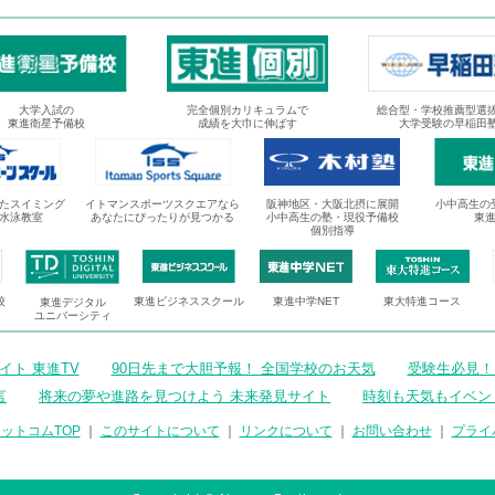
大学入試の
完全個別カリキュラムで
総合型・学校推薦型選
東進衛星予備校
成績を大巾に伸ばす
大学受験の早稲田
たスイミング
イトマンスポーツスクエアなら
阪神地区・大阪北摂に展開
小中高生の
水泳教室
あなたにぴったりが見つかる
小中高生の塾・現役予備校
東
個別指導
校
東進ビジネススクール
東進中学NET
東大特進コース
東進デジタル
ユニバーシティ
ト 東進TV
90日先まで大胆予報！ 全国学校のお天気
受験生必見！
言
将来の夢や進路を見つけよう 未来発見サイト
時刻も天気もイベン
ットコムTOP
｜
このサイトについて
｜
リンクについて
｜
お問い合わせ
｜
プライ