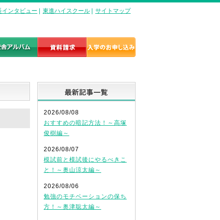
長インタビュー
|
東進ハイスクール
|
サイトマップ
最新記事一覧
2026/08/08
おすすめの暗記方法！～高塚
俊樹編～
2026/08/07
模試前と模試後にやるべきこ
と！～奥山涼太編～
2026/08/06
勉強のモチベーションの保ち
方！～奥津聡太編～