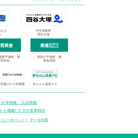
抜なら
中学受験塾
塾
四谷大塚
受験予備校・塾
四国の予備校・塾
進育英舎
東進四国
清瀬ひかり幼稚園
赤ちゃん成長ナビ
 大学情報・入試情報
トも掲載! ナガセ世界時計
バシーポリシー
｜
データ利用