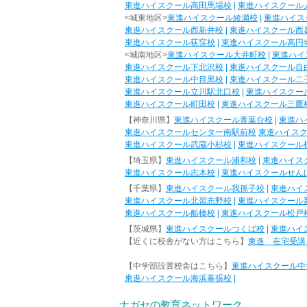
東進ハイスクール高田馬場校
|
東進ハイスクール
<城東地区>
東進ハイスクール綾瀬校
|
東進ハイス
東進ハイスクール西新井校
|
東進ハイスクール西
東進ハイスクール荻窪校
|
東進ハイスクール高円
<城南地区>
東進ハイスクール大井町校
|
東進ハイ
東進ハイスクール下北沢校
|
東進ハイスクール自
東進ハイスクール中目黒校
|
東進ハイスクール二
東進ハイスクール立川駅北口校
|
東進ハイスクー
東進ハイスクール町田校
|
東進ハイスクール三鷹
【神奈川県】
東進ハイスクール青葉台校
|
東進ハ
東進ハイスクールセンター南駅前校
東進ハイス
東進ハイスクール武蔵小杉校
|
東進ハイスクール
【埼玉県】
東進ハイスクール浦和校
|
東進ハイス
東進ハイスクール志木校
|
東進ハイスクールせん
【千葉県】
東進ハイスクール我孫子校
|
東進ハイ
東進ハイスクール北習志野校
|
東進ハイスクール
東進ハイスクール船橋校
|
東進ハイスクール松戸
【茨城県】
東進ハイスクールつくば校
|
東進ハイ
【近くに校舎がない方はこちら】
東進 在宅受講
【中学部設置校舎はこちら】
東進ハイスクール中
東進ハイスクール海浜幕張校
|
ナガセの教育ネットワーク