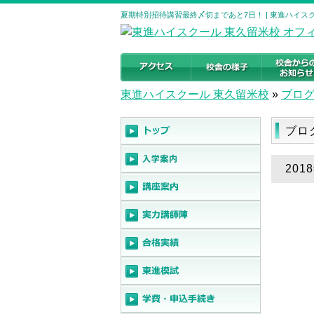
夏期特別招待講習最終〆切まであと7日！ | 東進ハイス
東進ハイスクール 東久留米校
»
ブロ
ブロ
20