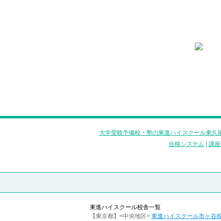
大学受験予備校・塾の東進ハイスクール東久留
合格システム
|
講座
東進ハイスクール校舎一覧
【東京都】<中央地区>
東進ハイスクール市ヶ谷