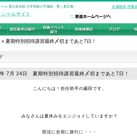
クール 東久留米校 大学受験の予備校・塾｜東京都
永瀬昭幸 理事
グ
»
夏期特別招待講習最終〆切まであと7日！
グ
18年 7月 24日 夏期特別招待講習最終〆切まであと7日！
こんにちは！担任助手の薗田です。
みなさんは夏休みをエンジョイしていますか？
部活に合宿に旅行に・・・