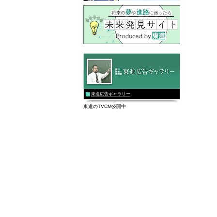
東進広告ギャラリー
東進のTVCM公開中