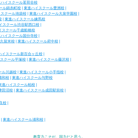
進ハイスクール茗荷谷校
ール錦糸町校
|
東進ハイスクール豊洲校
|
イスクール池袋校
|
東進ハイスクール大泉学園校
|
校
|
東進ハイスクール練馬校
イスクール渋谷駅西口校
|
イスクール千歳船橋校
進ハイスクール国分寺校
|
久留米校
|
東進ハイスクール府中校
|
ハイスクール新百合ヶ丘校
|
スクール平塚校
|
東進ハイスクール藤沢校
|
ール川越校
|
東進ハイスクール小手指校
|
浦和校
|
東進ハイスクール与野校
東進ハイスクール柏校
|
津田沼校
|
東進ハイスクール成田駅前校
|
良校
|
|
東進ハイスクール浦和校
|
教育力こそが、国力だと思う。