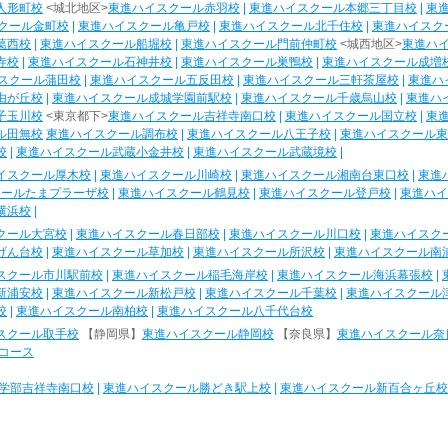
人形町校
<城北地区>
東進ハイスクール赤羽校
|
東進ハイスクール本郷三丁目校
|
東
クール金町校
|
東進ハイスクール亀戸校
|
東進ハイスクール北千住校
|
東進ハイスク
葛西校
|
東進ハイスクール船堀校
|
東進ハイスクール門前仲町校
<城西地区>
東進ハ
寺校
|
東進ハイスクール石神井校
|
東進ハイスクール巣鴨校
|
東進ハイスクール成増
スクール蒲田校
|
東進ハイスクール五反田校
|
東進ハイスクール三軒茶屋校
|
東進ハ
由が丘校
|
東進ハイスクール成城学園前駅校
|
東進ハイスクール千歳烏山校
|
東進ハ
子玉川校
<東京都下>
東進ハイスクール吉祥寺南口校
|
東進ハイスクール国立校
|
東
ル田無校
東進ハイスクール調布校
|
東進ハイスクール八王子校
|
東進ハイスクール東
校
|
東進ハイスクール武蔵小金井校
|
東進ハイスクール武蔵境校
|
イスクール厚木校
|
東進ハイスクール川崎校
|
東進ハイスクール湘南台東口校
|
東進
クールたまプラーザ校
|
東進ハイスクール鶴見校
|
東進ハイスクール登戸校
|
東進ハイ
横浜校
|
クール大宮校
|
東進ハイスクール春日部校
|
東進ハイスクール川口校
|
東進ハイスク
げん台校
|
東進ハイスクール草加校
|
東進ハイスクール所沢校
|
東進ハイスクール南
スクール市川駅前校
|
東進ハイスクール稲毛海岸校
|
東進ハイスクール海浜幕張校
|
新浦安校
|
東進ハイスクール新松戸校
|
東進ハイスクール千葉校
|
東進ハイスクール
校
|
東進ハイスクール南柏校
|
東進ハイスクール八千代台校
スクール取手校
【静岡県】
東進ハイスクール静岡校
【奈良県】
東進ハイスクール奈
コース
学部吉祥寺南口校
|
東進ハイスクール勝どき駅上校
|
東進ハイスクール新百合ヶ丘校