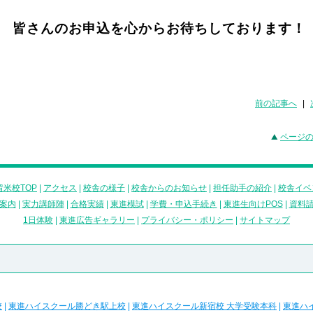
皆さんのお申込を心からお待ちしております！
前の記事へ
|
ページ
米校TOP
|
アクセス
|
校舎の様子
|
校舎からのお知らせ
|
担任助手の紹介
|
校舎イベ
案内
|
実力講師陣
|
合格実績
|
東進模試
|
学費・申込手続き
|
東進生向けPOS
|
資料
1日体験
|
東進広告ギャラリー
|
プライバシー・ポリシー
|
サイトマップ
校
|
東進ハイスクール勝どき駅上校
|
東進ハイスクール新宿校 大学受験本科
|
東進ハ