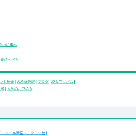
次の記事へ
の先頭へ戻る
ント紹介
|
合格体験記
|
ブログ
|
校舎アルバム
|
請求
|
入学のお申込み
イスクール新宿エルタワー校
|