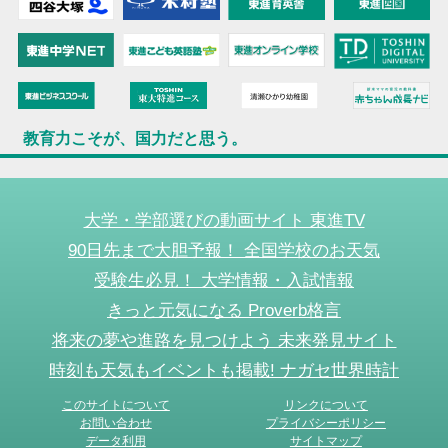
教育力こそが、国力だと思う。
大学・学部選びの動画サイト 東進TV
90日先まで大胆予報！ 全国学校のお天気
受験生必見！ 大学情報・入試情報
きっと元気になる Proverb格言
将来の夢や進路を見つけよう 未来発見サイト
時刻も天気もイベントも掲載! ナガセ世界時計
このサイトについて
リンクについて
お問い合わせ
プライバシーポリシー
データ利用
サイトマップ