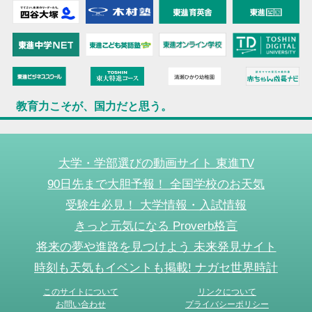
教育力こそが、国力だと思う。
大学・学部選びの動画サイト 東進TV
90日先まで大胆予報！ 全国学校のお天気
受験生必見！ 大学情報・入試情報
きっと元気になる Proverb格言
将来の夢や進路を見つけよう 未来発見サイト
時刻も天気もイベントも掲載! ナガセ世界時計
このサイトについて
リンクについて
お問い合わせ
プライバシーポリシー