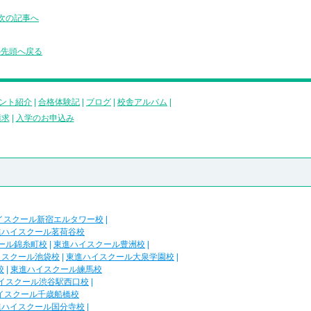
次の記事へ
の先頭へ戻る
ント紹介
|
合格体験記
|
ブログ
|
校舎アルバム
|
請求
|
入学のお申込み
イスクール新宿エルタワー校
|
進ハイスクール茗荷谷校
ール錦糸町校
|
東進ハイスクール豊洲校
|
イスクール池袋校
|
東進ハイスクール大泉学園校
|
校
|
東進ハイスクール練馬校
イスクール渋谷駅西口校
|
イスクール千歳船橋校
進ハイスクール国分寺校
|