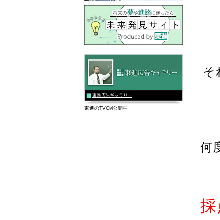
そ
東進広告ギャラリー
東進のTVCM公開中
何
採