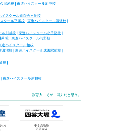
久留米校
|
東進ハイスクール府中校
|
ハイスクール新百合ヶ丘校
|
スクール平塚校
|
東進ハイスクール藤沢校
|
ール川越校
|
東進ハイスクール小手指校
|
浦和校
|
東進ハイスクール与野校
東進ハイスクール柏校
|
津田沼校
|
東進ハイスクール成田駅前校
|
良校
|
|
東進ハイスクール浦和校
|
教育力こそが、国力だと思う。
抜なら
中学受験塾
塾
四谷大塚