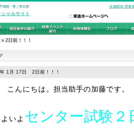
の予備校・塾｜東京都
永瀬昭幸 理事
グ
»
2日前！！！
グ
9年 1月 17日 2日前！！！
こんにちは。担当助手の加藤です。
センター試験２
いよいよ