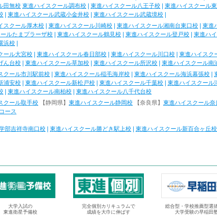
ル田無校
東進ハイスクール調布校
|
東進ハイスクール八王子校
|
東進ハイスクール東
校
|
東進ハイスクール武蔵小金井校
|
東進ハイスクール武蔵境校
|
イスクール厚木校
|
東進ハイスクール川崎校
|
東進ハイスクール湘南台東口校
|
東進
クールたまプラーザ校
|
東進ハイスクール鶴見校
|
東進ハイスクール登戸校
|
東進ハイ
横浜校
|
クール大宮校
|
東進ハイスクール春日部校
|
東進ハイスクール川口校
|
東進ハイスク
げん台校
|
東進ハイスクール草加校
|
東進ハイスクール所沢校
|
東進ハイスクール南
スクール市川駅前校
|
東進ハイスクール稲毛海岸校
|
東進ハイスクール海浜幕張校
|
新浦安校
|
東進ハイスクール新松戸校
|
東進ハイスクール千葉校
|
東進ハイスクール
校
|
東進ハイスクール南柏校
|
東進ハイスクール八千代台校
スクール取手校
【静岡県】
東進ハイスクール静岡校
【奈良県】
東進ハイスクール奈
コース
学部吉祥寺南口校
|
東進ハイスクール勝どき駅上校
|
東進ハイスクール新百合ヶ丘校
大学入試の
完全個別カリキュラムで
総合型・学校推薦型選
東進衛星予備校
成績を大巾に伸ばす
大学受験の早稲田