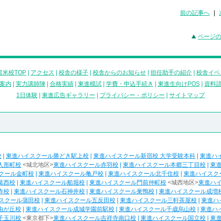
前の記事へ
|
ページ
米校TOP
|
アクセス
|
校舎の様子
|
校舎からのお知らせ
|
担任助手の紹介
|
校舎イベ
案内
|
実力講師陣
|
合格実績
|
東進模試
|
学費・申込手続き
|
東進生向けPOS
|
資料
1日体験
|
東進広告ギャラリー
|
プライバシー・ポリシー
|
サイトマップ
校
|
東進ハイスクール勝どき駅上校
|
東進ハイスクール新宿校 大学受験本科
|
東進ハ
人形町校
<城北地区>
東進ハイスクール赤羽校
|
東進ハイスクール本郷三丁目校
|
東
クール金町校
|
東進ハイスクール亀戸校
|
東進ハイスクール北千住校
|
東進ハイスク
葛西校
|
東進ハイスクール船堀校
|
東進ハイスクール門前仲町校
<城西地区>
東進ハ
寺校
|
東進ハイスクール石神井校
|
東進ハイスクール巣鴨校
|
東進ハイスクール成増
スクール蒲田校
|
東進ハイスクール五反田校
|
東進ハイスクール三軒茶屋校
|
東進ハ
由が丘校
|
東進ハイスクール成城学園前駅校
|
東進ハイスクール千歳烏山校
|
東進ハ
子玉川校
<東京都下>
東進ハイスクール吉祥寺南口校
|
東進ハイスクール国立校
|
東