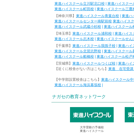
東進ハイスクール立川駅北口校
|
東進ハイスクー
東進ハイスクール町田校
|
東進ハイスクール三鷹
【神奈川県】
東進ハイスクール青葉台校
|
東進ハ
東進ハイスクールセンター南駅前校
東進ハイス
東進ハイスクール武蔵小杉校
|
東進ハイスクール
【埼玉県】
東進ハイスクール浦和校
|
東進ハイス
東進ハイスクール志木校
|
東進ハイスクールせん
【千葉県】
東進ハイスクール我孫子校
|
東進ハイ
東進ハイスクール北習志野校
|
東進ハイスクール
東進ハイスクール船橋校
|
東進ハイスクール松戸
【茨城県】
東進ハイスクールつくば校
|
東進ハイ
【近くに校舎がない方はこちら】
東進 在宅受講
【中学部設置校舎はこちら】
東進ハイスクール中
東進ハイスクール海浜幕張校
|
ナガセの教育ネットワーク
大学受験の予備校
東進ハイスクール