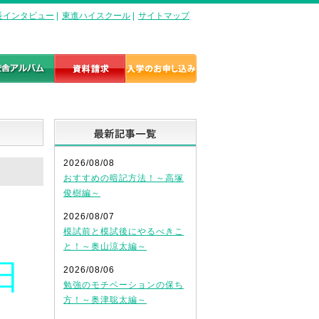
長インタビュー
|
東進ハイスクール
|
サイトマップ
最新記事一覧
2026/08/08
おすすめの暗記方法！～高塚
俊樹編～
2026/08/07
模試前と模試後にやるべきこ
と！～奥山涼太編～
日
2026/08/06
勉強のモチベーションの保ち
方！～奥津聡太編～