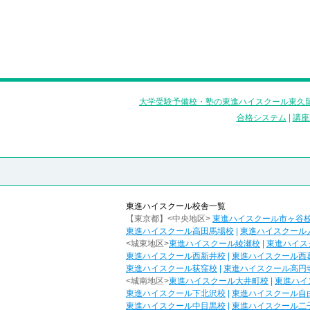
大学受験予備校・塾の東進ハイスクール東久留
合格システム
|
講座
東進ハイスクール校舎一覧
【東京都】<中央地区>
東進ハイスクール市ヶ谷
東進ハイスクール高田馬場校
|
東進ハイスクール
<城東地区>
東進ハイスクール綾瀬校
|
東進ハイス
東進ハイスクール西新井校
|
東進ハイスクール西
東進ハイスクール荻窪校
|
東進ハイスクール高円
<城南地区>
東進ハイスクール大井町校
|
東進ハイ
東進ハイスクール下北沢校
|
東進ハイスクール自
東進ハイスクール中目黒校
|
東進ハイスクール二