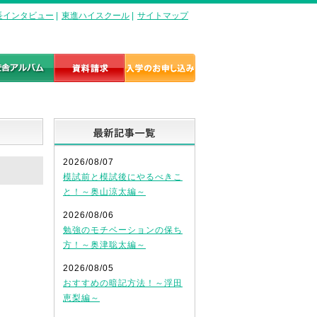
長インタビュー
|
東進ハイスクール
|
サイトマップ
最新記事一覧
2026/08/07
模試前と模試後にやるべきこ
と！～奥山涼太編～
2026/08/06
勉強のモチベーションの保ち
方！～奥津聡太編～
2026/08/05
おすすめの暗記方法！～浮田
恵梨編～