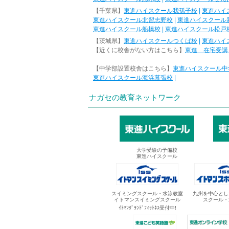
【千葉県】
東進ハイスクール我孫子校
|
東進ハイ
東進ハイスクール北習志野校
|
東進ハイスクール
東進ハイスクール船橋校
|
東進ハイスクール松戸
【茨城県】
東進ハイスクールつくば校
|
東進ハイ
【近くに校舎がない方はこちら】
東進 在宅受講
【中学部設置校舎はこちら】
東進ハイスクール中
東進ハイスクール海浜幕張校
|
ナガセの教育ネットワーク
大学受験の予備校
東進ハイスクール
スイミングスクール・水泳教室
九州を中心とし
イトマンスイミングスクール
スクール・
ｲﾄﾏﾝｸﾞﾗﾝﾄﾞﾌｨｯﾄﾈｽ受付中!