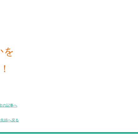
かを
！
次の記事へ
の先頭へ戻る