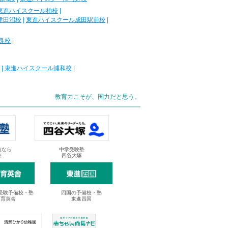
東進ハイスクール柏校
|
津田沼校
|
東進ハイスクール成田駅前校
|
良校
|
|
東進ハイスクール浦和校
|
教育力こそが、国力だと思う。
抜なら
中学受験塾
塾
四谷大塚
受験予備校・塾
四国の予備校・塾
進育英舎
東進四国