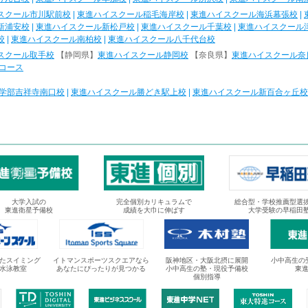
スクール市川駅前校
|
東進ハイスクール稲毛海岸校
|
東進ハイスクール海浜幕張校
|
新浦安校
|
東進ハイスクール新松戸校
|
東進ハイスクール千葉校
|
東進ハイスクール
校
|
東進ハイスクール南柏校
|
東進ハイスクール八千代台校
スクール取手校
【静岡県】
東進ハイスクール静岡校
【奈良県】
東進ハイスクール奈
コース
学部吉祥寺南口校
|
東進ハイスクール勝どき駅上校
|
東進ハイスクール新百合ヶ丘校
大学入試の
完全個別カリキュラムで
総合型・学校推薦型選
東進衛星予備校
成績を大巾に伸ばす
大学受験の早稲田
たスイミング
イトマンスポーツスクエアなら
阪神地区・大阪北摂に展開
小中高生の
水泳教室
あなたにぴったりが見つかる
小中高生の塾・現役予備校
東
個別指導