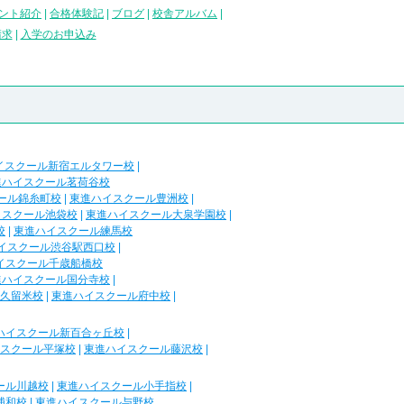
ント紹介
|
合格体験記
|
ブログ
|
校舎アルバム
|
請求
|
入学のお申込み
イスクール新宿エルタワー校
|
進ハイスクール茗荷谷校
ール錦糸町校
|
東進ハイスクール豊洲校
|
イスクール池袋校
|
東進ハイスクール大泉学園校
|
校
|
東進ハイスクール練馬校
イスクール渋谷駅西口校
|
イスクール千歳船橋校
進ハイスクール国分寺校
|
久留米校
|
東進ハイスクール府中校
|
ハイスクール新百合ヶ丘校
|
スクール平塚校
|
東進ハイスクール藤沢校
|
ール川越校
|
東進ハイスクール小手指校
|
浦和校
|
東進ハイスクール与野校