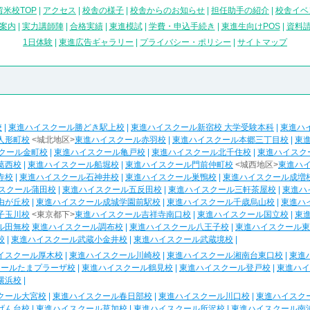
米校TOP
|
アクセス
|
校舎の様子
|
校舎からのお知らせ
|
担任助手の紹介
|
校舎イベ
案内
|
実力講師陣
|
合格実績
|
東進模試
|
学費・申込手続き
|
東進生向けPOS
|
資料
1日体験
|
東進広告ギャラリー
|
プライバシー・ポリシー
|
サイトマップ
校
|
東進ハイスクール勝どき駅上校
|
東進ハイスクール新宿校 大学受験本科
|
東進ハ
人形町校
<城北地区>
東進ハイスクール赤羽校
|
東進ハイスクール本郷三丁目校
|
東
クール金町校
|
東進ハイスクール亀戸校
|
東進ハイスクール北千住校
|
東進ハイスク
葛西校
|
東進ハイスクール船堀校
|
東進ハイスクール門前仲町校
<城西地区>
東進ハ
寺校
|
東進ハイスクール石神井校
|
東進ハイスクール巣鴨校
|
東進ハイスクール成増
スクール蒲田校
|
東進ハイスクール五反田校
|
東進ハイスクール三軒茶屋校
|
東進ハ
由が丘校
|
東進ハイスクール成城学園前駅校
|
東進ハイスクール千歳烏山校
|
東進ハ
子玉川校
<東京都下>
東進ハイスクール吉祥寺南口校
|
東進ハイスクール国立校
|
東
ル田無校
東進ハイスクール調布校
|
東進ハイスクール八王子校
|
東進ハイスクール東
校
|
東進ハイスクール武蔵小金井校
|
東進ハイスクール武蔵境校
|
イスクール厚木校
|
東進ハイスクール川崎校
|
東進ハイスクール湘南台東口校
|
東進
クールたまプラーザ校
|
東進ハイスクール鶴見校
|
東進ハイスクール登戸校
|
東進ハイ
横浜校
|
クール大宮校
|
東進ハイスクール春日部校
|
東進ハイスクール川口校
|
東進ハイスク
げん台校
|
東進ハイスクール草加校
|
東進ハイスクール所沢校
|
東進ハイスクール南