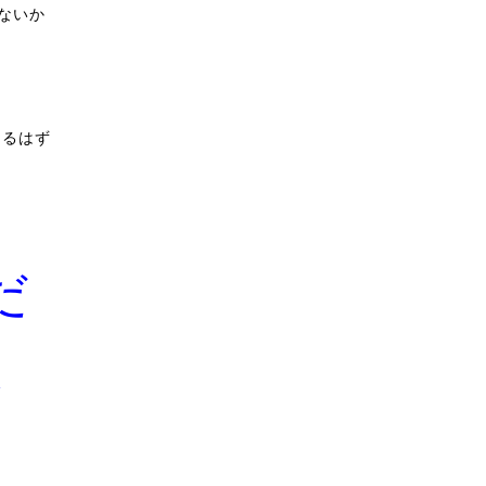
ないか
あるはず
だ
か