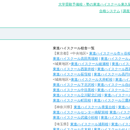
大学受験予備校・塾の東進ハイスクール東久留
合格システム
|
講座
東進ハイスクール校舎一覧
【東京都】<中央地区>
東進ハイスクール市ヶ谷
東進ハイスクール高田馬場校
|
東進ハイスクール
<城東地区>
東進ハイスクール綾瀬校
|
東進ハイス
東進ハイスクール西新井校
|
東進ハイスクール西
東進ハイスクール荻窪校
|
東進ハイスクール高円
<城南地区>
東進ハイスクール大井町校
|
東進ハイ
東進ハイスクール下北沢校
|
東進ハイスクール自
東進ハイスクール中目黒校
|
東進ハイスクール二
東進ハイスクール立川駅北口校
|
東進ハイスクー
東進ハイスクール町田校
|
東進ハイスクール三鷹
【神奈川県】
東進ハイスクール青葉台校
|
東進ハ
東進ハイスクールセンター南駅前校
東進ハイス
東進ハイスクール武蔵小杉校
|
東進ハイスクール
【埼玉県】
東進ハイスクール浦和校
|
東進ハイス
東進ハイスクール志木校
|
東進ハイスクールせん