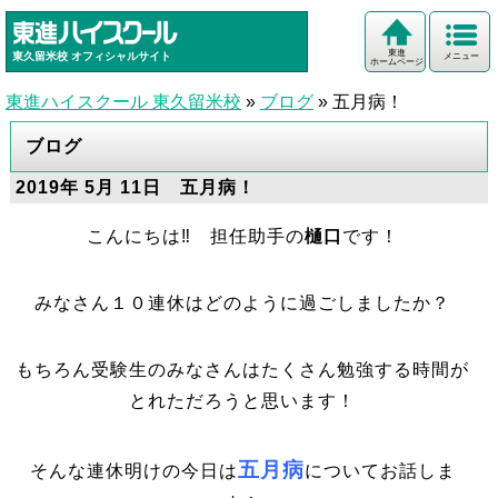
東進
東久留米校
オフィシャルサイト
メニュー
ホームページ
東進ハイスクール 東久留米校
»
ブログ
»
五月病！
ブログ
2019年 5月 11日 五月病！
こんにちは‼ 担任助手の
樋口
です！
みなさん１０連休はどのように過ごしましたか？
もちろん受験生のみなさんはたくさん勉強する時間が
とれただろうと思います！
五月病
そんな連休明けの今日は
についてお話しま