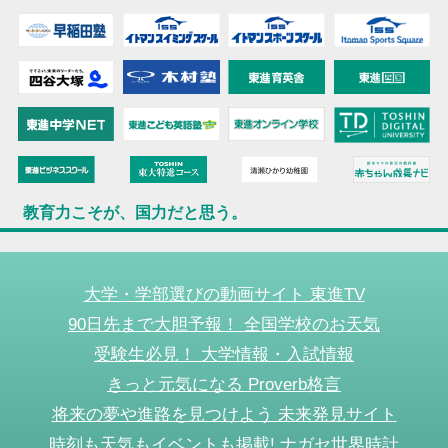
教育力こそが、国力だと思う。
大学・学部選びの動画サイト 東進TV
90日先まで大胆予報！ 全国学校のお天気
受験生必見！ 大学情報・入試情報
きっと元気になる Proverb格言
将来の夢や進路を見つけよう 未来発見サイト
時刻も天気もイベントも掲載! ナガセ世界時計