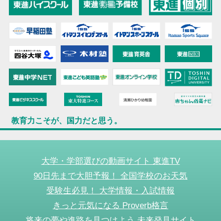
教育力こそが、国力だと思う。
大学・学部選びの動画サイト 東進TV
90日先まで大胆予報！ 全国学校のお天気
受験生必見！ 大学情報・入試情報
きっと元気になる Proverb格言
将来の夢や進路を見つけよう 未来発見サイト