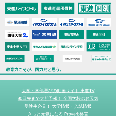
教育力こそが、国力だと思う。
大学・学部選びの動画サイト 東進TV
90日先まで大胆予報！ 全国学校のお天気
受験生必見！ 大学情報・入試情報
きっと元気になる Proverb格言