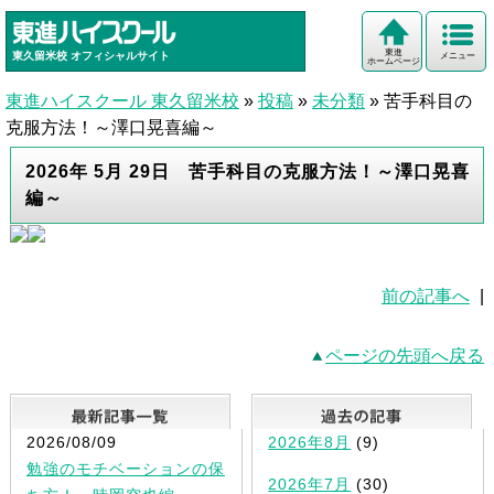
東進
東久留米校
オフィシャルサイト
メニュー
ホームページ
東進ハイスクール 東久留米校
»
投稿
»
未分類
»
苦手科目の
克服方法！～澤口晃喜編～
2026年 5月 29日 苦手科目の克服方法！～澤口晃喜
編～
前の記事へ
|
ページの先頭へ戻る
最新記事一覧
2026/08/09
2026年8月
(9)
勉強のモチベーションの保
2026年7月
(30)