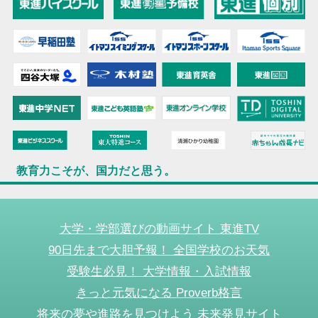
教育力こそが、国力だと思う。
大学・学部選びの動画サイト 東進TV
90日先まで大胆予報！ 全国学校のお天気
受験生必見！ 大学情報・入試情報
きっと元気になる Proverb格言
将来の夢や進路を見つけよう 未来発見サイト