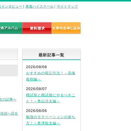
長インタビュー
|
東進ハイスクール
|
サイトマップ
最新記事一覧
2026/08/08
おすすめの暗記方法！～高塚
俊樹編～
2026/08/07
模試前と模試後にやるべきこ
次の記事へ
と！～奥山涼太編～
2026/08/06
の先頭へ戻る
勉強のモチベーションの保ち
方！～奥津聡太編～