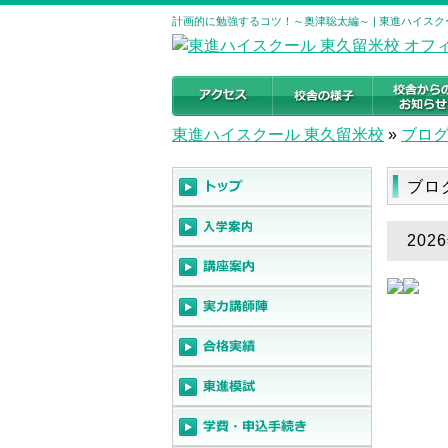
計画的に勉強するコツ！～奥津聡太編～ | 東進ハイスク
東進ハイスクール 東久留米校
»
ブロ
ブロ
20