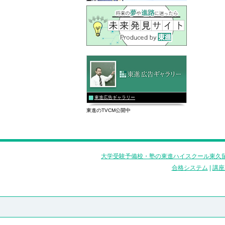
東進広告ギャラリー
東進のTVCM公開中
大学受験予備校・塾の東進ハイスクール東久留
合格システム
|
講座