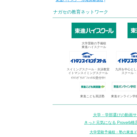
東進ハイスクール海浜幕張校
|
ナガセの教育ネットワーク
大学受験の予備校
東進ハイスクール
スイミングスクール・水泳教室
九州を中心とし
イトマンスイミングスクール
スクール・
ｲﾄﾏﾝｸﾞﾗﾝﾄﾞﾌｨｯﾄﾈｽ受付中!
東進オンライン学
東進こども英語塾
大学・学部選びの動画サイ
きっと元気になる Proverb格
大学受験予備校・塾の東進ド