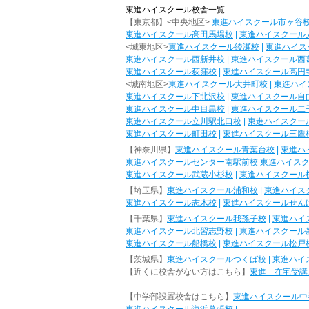
東進ハイスクール校舎一覧
【東京都】<中央地区>
東進ハイスクール市ヶ谷
東進ハイスクール高田馬場校
|
東進ハイスクール
<城東地区>
東進ハイスクール綾瀬校
|
東進ハイス
東進ハイスクール西新井校
|
東進ハイスクール西
東進ハイスクール荻窪校
|
東進ハイスクール高円
<城南地区>
東進ハイスクール大井町校
|
東進ハイ
東進ハイスクール下北沢校
|
東進ハイスクール自
東進ハイスクール中目黒校
|
東進ハイスクール二
東進ハイスクール立川駅北口校
|
東進ハイスクー
東進ハイスクール町田校
|
東進ハイスクール三鷹
【神奈川県】
東進ハイスクール青葉台校
|
東進ハ
東進ハイスクールセンター南駅前校
東進ハイス
東進ハイスクール武蔵小杉校
|
東進ハイスクール
【埼玉県】
東進ハイスクール浦和校
|
東進ハイス
東進ハイスクール志木校
|
東進ハイスクールせん
【千葉県】
東進ハイスクール我孫子校
|
東進ハイ
東進ハイスクール北習志野校
|
東進ハイスクール
東進ハイスクール船橋校
|
東進ハイスクール松戸
【茨城県】
東進ハイスクールつくば校
|
東進ハイ
【近くに校舎がない方はこちら】
東進 在宅受講
【中学部設置校舎はこちら】
東進ハイスクール中