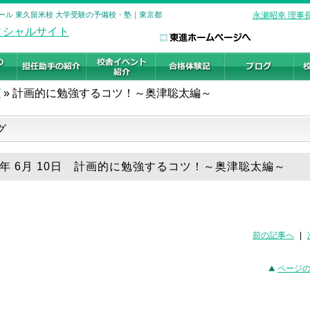
ール 東久留米校 大学受験の予備校・塾｜東京都
永瀬昭幸 理事
グ
»
計画的に勉強するコツ！～奥津聡太編～
グ
26年 6月 10日 計画的に勉強するコツ！～奥津聡太編～
前の記事へ
|
ページ