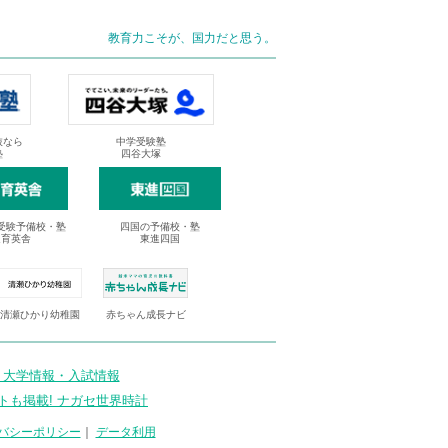
教育力こそが、国力だと思う。
抜なら
中学受験塾
塾
四谷大塚
受験予備校・塾
四国の予備校・塾
進育英舎
東進四国
清瀬ひかり幼稚園
赤ちゃん成長ナビ
 大学情報・入試情報
トも掲載! ナガセ世界時計
バシーポリシー
｜
データ利用