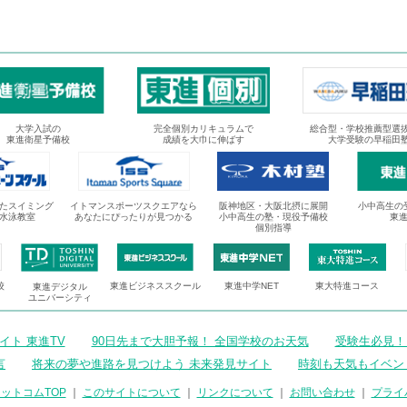
大学入試の
完全個別カリキュラムで
総合型・学校推薦型選
東進衛星予備校
成績を大巾に伸ばす
大学受験の早稲田
たスイミング
イトマンスポーツスクエアなら
阪神地区・大阪北摂に展開
小中高生の
水泳教室
あなたにぴったりが見つかる
小中高生の塾・現役予備校
東
個別指導
校
東進ビジネススクール
東進中学NET
東大特進コース
東進デジタル
ユニバーシティ
ト 東進TV
90日先まで大胆予報！ 全国学校のお天気
受験生必見！
言
将来の夢や進路を見つけよう 未来発見サイト
時刻も天気もイベン
ットコムTOP
｜
このサイトについて
｜
リンクについて
｜
お問い合わせ
｜
プライ