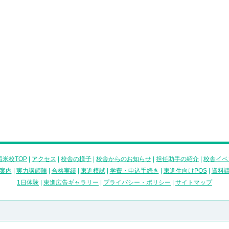
米校TOP
|
アクセス
|
校舎の様子
|
校舎からのお知らせ
|
担任助手の紹介
|
校舎イベ
案内
|
実力講師陣
|
合格実績
|
東進模試
|
学費・申込手続き
|
東進生向けPOS
|
資料
1日体験
|
東進広告ギャラリー
|
プライバシー・ポリシー
|
サイトマップ