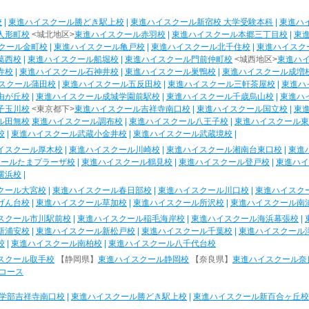
校
|
東進ハイスクール勝どき駅上校
|
東進ハイスクール新宿校 大学受験本科
|
東進ハ
人形町校
<城北地区>
東進ハイスクール赤羽校
|
東進ハイスクール本郷三丁目校
|
東
クール金町校
|
東進ハイスクール亀戸校
|
東進ハイスクール北千住校
|
東進ハイスク
葛西校
|
東進ハイスクール船堀校
|
東進ハイスクール門前仲町校
<城西地区>
東進ハ
寺校
|
東進ハイスクール石神井校
|
東進ハイスクール巣鴨校
|
東進ハイスクール成増
スクール蒲田校
|
東進ハイスクール五反田校
|
東進ハイスクール三軒茶屋校
|
東進ハ
由が丘校
|
東進ハイスクール成城学園前駅校
|
東進ハイスクール千歳烏山校
|
東進ハ
子玉川校
<東京都下>
東進ハイスクール吉祥寺南口校
|
東進ハイスクール国立校
|
東
ル田無校
東進ハイスクール調布校
|
東進ハイスクール八王子校
|
東進ハイスクール東
校
|
東進ハイスクール武蔵小金井校
|
東進ハイスクール武蔵境校
|
イスクール厚木校
|
東進ハイスクール川崎校
|
東進ハイスクール湘南台東口校
|
東進
クールたまプラーザ校
|
東進ハイスクール鶴見校
|
東進ハイスクール登戸校
|
東進ハイ
横浜校
|
クール大宮校
|
東進ハイスクール春日部校
|
東進ハイスクール川口校
|
東進ハイスク
げん台校
|
東進ハイスクール草加校
|
東進ハイスクール所沢校
|
東進ハイスクール南
スクール市川駅前校
|
東進ハイスクール稲毛海岸校
|
東進ハイスクール海浜幕張校
|
新浦安校
|
東進ハイスクール新松戸校
|
東進ハイスクール千葉校
|
東進ハイスクール
校
|
東進ハイスクール南柏校
|
東進ハイスクール八千代台校
スクール取手校
【静岡県】
東進ハイスクール静岡校
【奈良県】
東進ハイスクール奈
コース
学部吉祥寺南口校
|
東進ハイスクール勝どき駅上校
|
東進ハイスクール新百合ヶ丘校