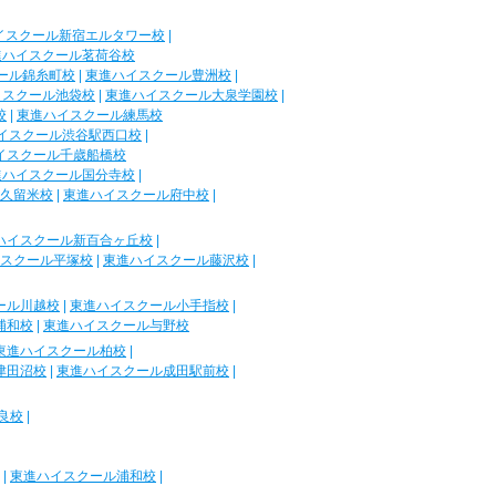
イスクール新宿エルタワー校
|
進ハイスクール茗荷谷校
ール錦糸町校
|
東進ハイスクール豊洲校
|
イスクール池袋校
|
東進ハイスクール大泉学園校
|
校
|
東進ハイスクール練馬校
イスクール渋谷駅西口校
|
イスクール千歳船橋校
進ハイスクール国分寺校
|
久留米校
|
東進ハイスクール府中校
|
ハイスクール新百合ヶ丘校
|
スクール平塚校
|
東進ハイスクール藤沢校
|
ール川越校
|
東進ハイスクール小手指校
|
浦和校
|
東進ハイスクール与野校
東進ハイスクール柏校
|
津田沼校
|
東進ハイスクール成田駅前校
|
良校
|
|
東進ハイスクール浦和校
|