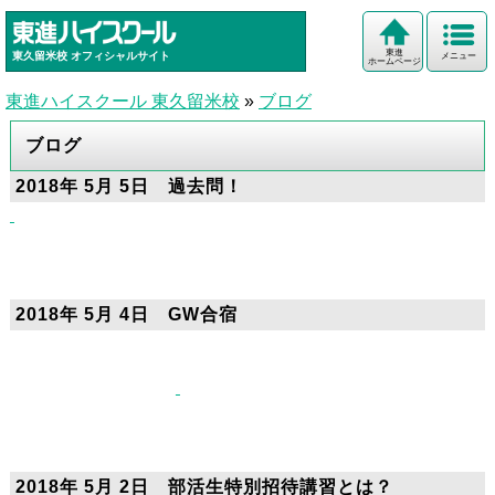
東進
東久留米校
オフィシャルサイト
メニュー
ホームページ
東進ハイスクール 東久留米校
»
ブログ
ブログ
2018年 5月 5日 過去問！
＃東進 ＃東久留米校 ＃大学受験 ＃GW ＃過去問
2018年 5月 4日 GW合宿
#東進 #部活生特別招待講習 #招待講習 #無料 #英単
語 #暗記 #高マス
2018年 5月 2日 部活生特別招待講習とは？