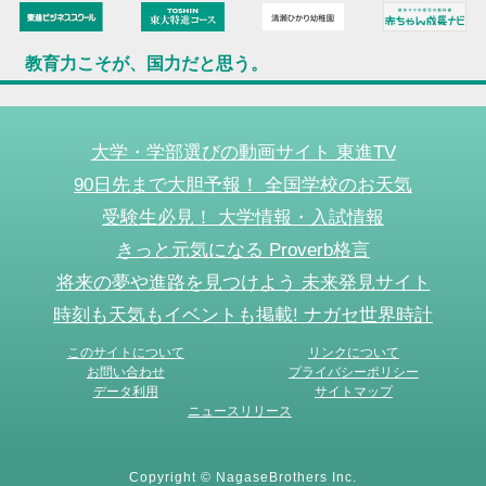
教育力こそが、国力だと思う。
大学・学部選びの動画サイト 東進TV
90日先まで大胆予報！ 全国学校のお天気
受験生必見！ 大学情報・入試情報
きっと元気になる Proverb格言
将来の夢や進路を見つけよう 未来発見サイト
時刻も天気もイベントも掲載! ナガセ世界時計
このサイトについて
リンクについて
お問い合わせ
プライバシーポリシー
データ利用
サイトマップ
ニュースリリース
Copyright © NagaseBrothers Inc.