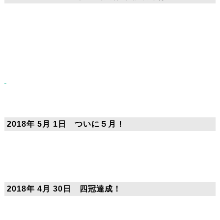
#東進 #部活生特別招待講習 #招待講習 #無料 #
英単語 #暗記
2018年 5月 1日 ついに５月！
#目薬＃大学受験＃東進ハイスクール
2018年 4月 30日 四冠達成！
東進＃東進ハイスクール＃東久留米#東進#模試＃大学＃大