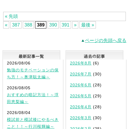
学受験＃大学入試
試
＃東進 ＃東久留米校 ＃大学受
験 ＃高速マスター
« 先頭
«
387
388
389
390
391
»
最後 »
ページの先頭へ戻る
最新記事一覧
2026/08/06
2026年8月
(6)
勉強のモチベーションの保
2026年7月
(30)
ち方！～奥津聡太編～
2026年6月
(28)
2026/08/05
おすすめの暗記方法！～浮
2026年5月
(29)
田恵梨編～
2026年4月
(28)
2026/08/04
2026年3月
(30)
模試前と模試後にやるべき
こと！！～行川桜輝編～
2026年2月
(25)