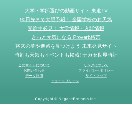
大学・学部選びの動画サイト 東進TV
90日先まで大胆予報！ 全国学校のお天気
受験生必見！ 大学情報・入試情報
きっと元気になる Proverb格言
将来の夢や進路を見つけよう 未来発見サイト
時刻も天気もイベントも掲載! ナガセ世界時計
このサイトについて
リンクについて
お問い合わせ
プライバシーポリシー
データ利用
サイトマップ
ニュースリリース
Copyright © NagaseBrothers Inc.