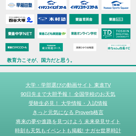
教育力こそが、国力だと思う。
大学・学部選びの動画サイト 東進TV
90日先まで大胆予報！ 全国学校のお天気
受験生必見！ 大学情報・入試情報
きっと元気になる Proverb格言
将来の夢や進路を見つけよう 未来発見サイト
時刻も天気もイベントも掲載! ナガセ世界時計